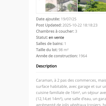
Date ajoutée
:
19/07/25
Post Updated
:
2025-10-22 18:18:23
Chambres à coucher
:
3
Statut
:
en vente
Salles de bains
:
1
Taille du lot
:
98 m²
Année de construction
:
1964
Description
Caraman, à 2 pas des commerces, maiso
surface habitable, avec garage et sur 
cuisine familiale de 16m², un séjour 
(12,14,et 14m²), une salle d’eau, un gar
agrémenté de jolis végétaux (rosiers, ho