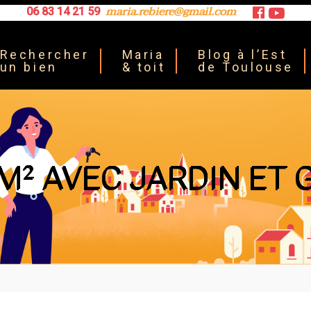
maria.rebiere@gmail.com
06 83 14 21 59
Rechercher
Maria
Blog à l’Est
un bien
& toit
de Toulouse
8M² AVEC JARDIN ET