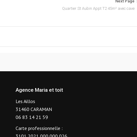
Next Page
Quartier St Aubin Appt T2 45m² avec cave
Agence Maria et toit
Les Aillos
31460 CARAMAN
06 83 14 21 59
Carte professionnelle :
3101 2021 000 000 026